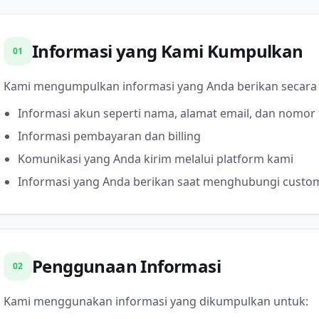
Informasi yang Kami Kumpulkan
01
Kami mengumpulkan informasi yang Anda berikan secara 
Informasi akun seperti nama, alamat email, dan nomor
Informasi pembayaran dan billing
Komunikasi yang Anda kirim melalui platform kami
Informasi yang Anda berikan saat menghubungi custo
Penggunaan Informasi
02
Kami menggunakan informasi yang dikumpulkan untuk: