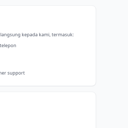
langsung kepada kami, termasuk:
 telepon
mer support