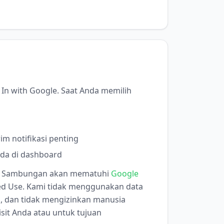
n with Google. Saat Anda memilih
 notifikasi penting
da di dashboard
leh Sambungan akan mematuhi
Google
ted Use. Kami tidak menggunakan data
a, dan tidak mengizinkan manusia
sit Anda atau untuk tujuan