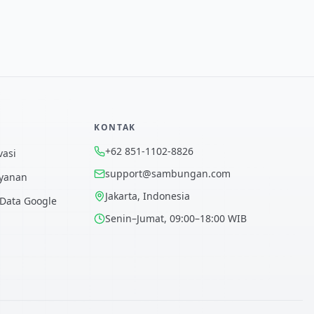
KONTAK
+62 851-1102-8826
vasi
support@sambungan.com
ayanan
Jakarta, Indonesia
Data Google
Senin–Jumat, 09:00–18:00 WIB