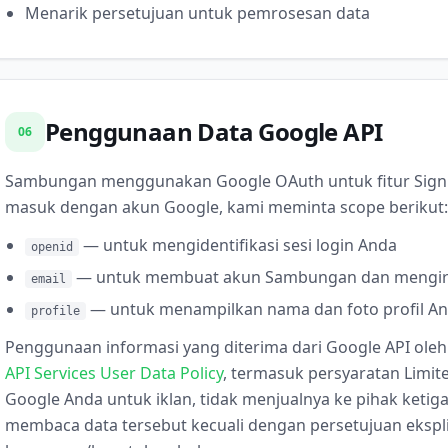
Menarik persetujuan untuk pemrosesan data
Penggunaan Data Google API
06
Sambungan menggunakan Google OAuth untuk fitur Sign I
masuk dengan akun Google, kami meminta scope berikut:
— untuk mengidentifikasi sesi login Anda
openid
— untuk membuat akun Sambungan dan mengirim
email
— untuk menampilkan nama dan foto profil An
profile
Penggunaan informasi yang diterima dari Google API o
API Services User Data Policy
, termasuk persyaratan Limi
Google Anda untuk iklan, tidak menjualnya ke pihak ketig
membaca data tersebut kecuali dengan persetujuan ekspli