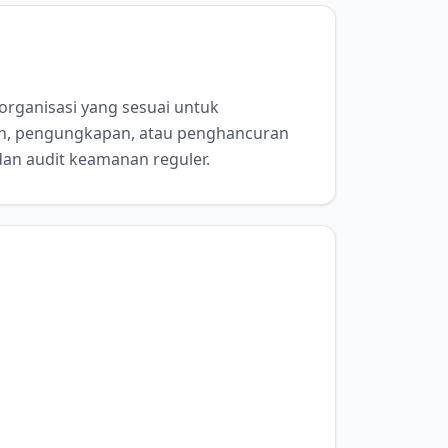
rganisasi yang sesuai untuk
han, pengungkapan, atau penghancuran
 dan audit keamanan reguler.